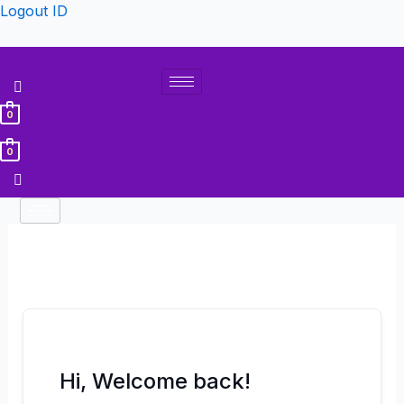
Lewati
Logout ID
ke
konten
0
0
Hi, Welcome back!