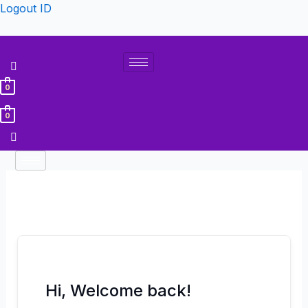
Lewati
Logout ID
ke
konten
0
0
Hi, Welcome back!