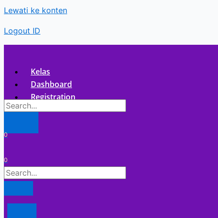
Lewati ke konten
Logout ID
Kelas
Dashboard
Registration
X
0
0