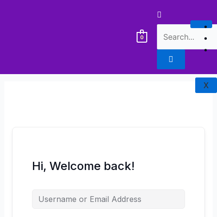
Lewati
ke
konten
0
X
Hi, Welcome back!