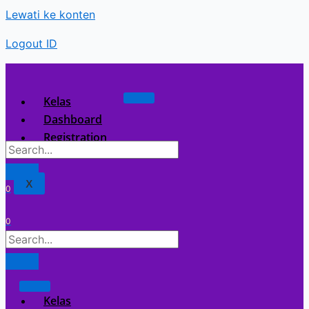
Lewati ke konten
Logout ID
Kelas
Dashboard
Registration
X
0
0
Kelas