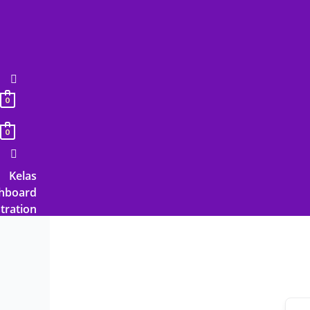
Lewati
ke
konten
0
0
Kelas
hboard
tration