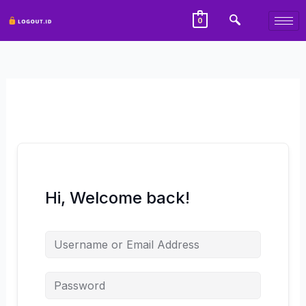
Lewati
0
ke
konten
Hi, Welcome back!