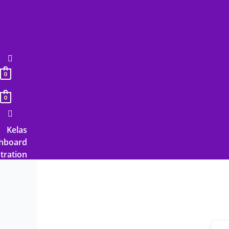
Lewati
ke
konten
0
0
Kelas
hboard
tration