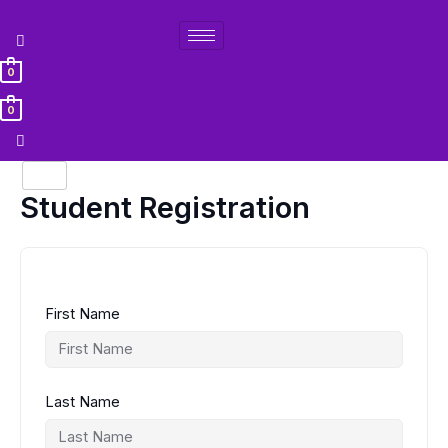
Lewati
ke
konten
0
0
Student Registration
First Name
Last Name