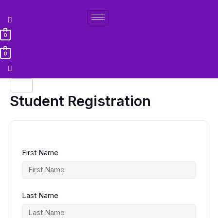
Lewati
ke
konten
0
0
Student Registration
First Name
Last Name