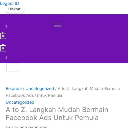
Lewati
Kuantitas
Harga
Harga
Logout ID
Diskon!
ke
A
aslinya
saat
konten
to
adalah:
ini
Z,
Rp379.000.
adalah:
Langkah
Rp99.000.
0
Mudah
Bermain
0
Facebook
Ads
Untuk
Pemula
Beranda
/
Uncategorized
/ A to Z, Langkah Mudah Bermain
Facebook Ads Untuk Pemula
Uncategorized
A to Z, Langkah Mudah Bermain
Facebook Ads Untuk Pemula