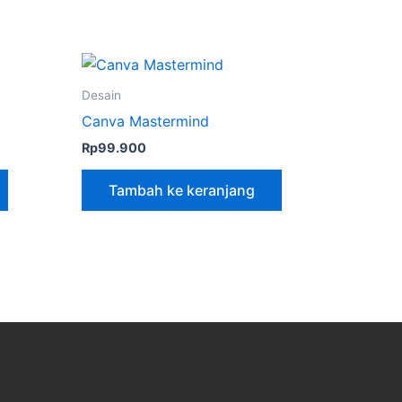
Desain
Canva Mastermind
Rp
99.900
Tambah ke keranjang