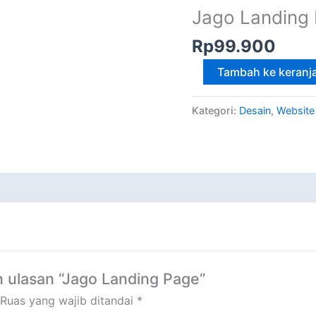
Landing
Jago Landing
Page
Rp
99.900
Tambah ke keranj
Kategori:
Desain
,
Website
 ulasan “Jago Landing Page”
Ruas yang wajib ditandai
*