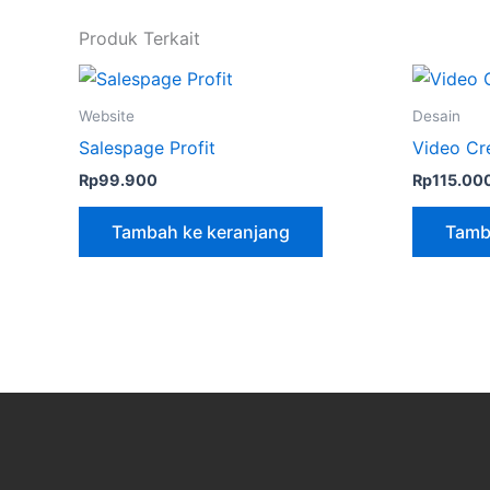
Produk Terkait
Website
Desain
Salespage Profit
Video Cr
Rp
99.900
Rp
115.00
Tambah ke keranjang
Tamb