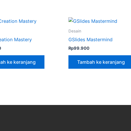
Desain
eation Mastery
GSlides Mastermind
0
Rp
99.900
ah ke keranjang
Tambah ke keranjang