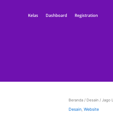
Kelas
Dashboard
Registration
Kuantitas
Beranda
/
Desain
/ Jago 
Jago
Desain
,
Website