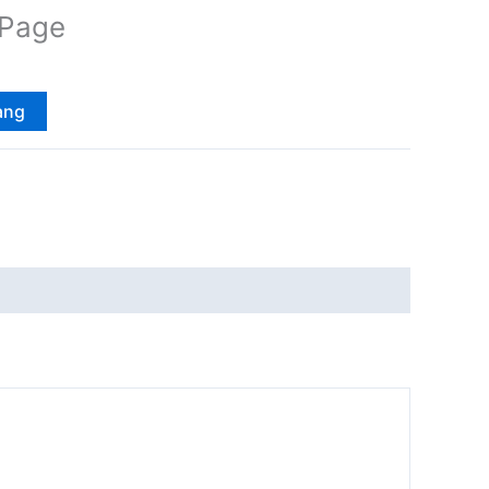
 Page
ang